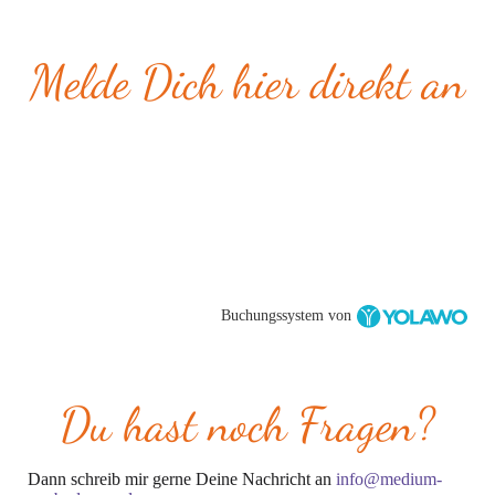
konnten wir uns nicht verabschieden und manche Dinge
Gestaltung deines Begegnungsraumes / heiligen
blieben ungeklärt liegen. Ein Jenseitskontakt kann Trost,
Raumes
Heilung und Zuversicht schenken und die Möglichkeit,
Bewusstes und achtsames Herstellen von
Melde Dich hier direkt an
zuvor Unausgesprochenes zu klären, um loslassen zu
Jenseitskontakten durch verschiedene Formen der
können.
Verbindung: deinen Begegnungsraum, ein Foto, dein
Wenn Du schon einige Erfahrungen mit Deinen
Herzchakra oder in der Natur
übersinnlichen Fähigkeiten hast und zwischen Deinen
sensitiven und medialen Gaben unterscheiden kannst, ist
dieses Seminar ideal, um Deine Begabung weiter zu
vertiefen.
Buchungssystem von
Du hast noch Fragen?
Dann schreib mir gerne Deine Nachricht an
info@medium-