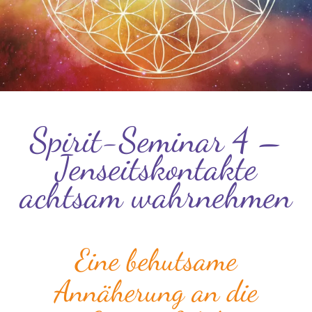
Spirit-Seminar 4 –
Jenseitskontakte
achtsam wahrnehmen
Eine behutsame
Annäherung an die