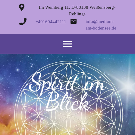
Im Weinberg 11, D-88138 Weißensberg-
Rehlings
info@medium-
+491604442111
am-bodensee.de
Spirit im
Blick