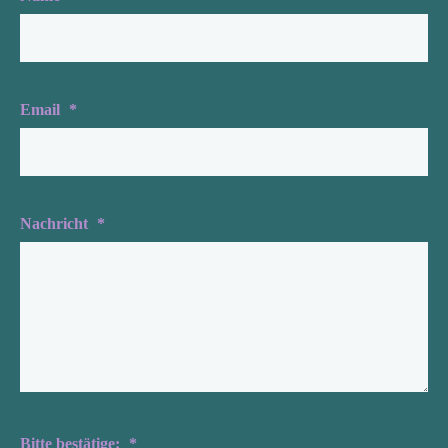
Email
*
Nachricht
*
Bitte bestätige:
*