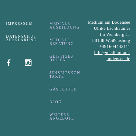
Medium am Bodensee
IMPRESSUM
MEDIALE
AUSBILDUNG
Ulrike Eschbaumer
Im Weinberg 11
DATENSCHUT
ZERKLÄRUNG
MEDIALE
88138 Weißensberg
BERATUNG
+491604442111
info@medium-am-
GEISTIGES
bodensee.de
HEILEN
JENSEITSKON
TAKTE
GÄSTEBUCH
BLOG
WEITERE
ANGEBOTE