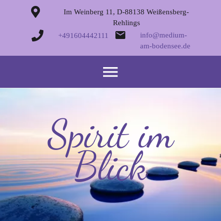
Im Weinberg 11, D-88138 Weißensberg-
Rehlings
info@medium-
+491604442111
am-bodensee.de
Spirit im
Blick